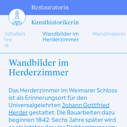
Restauratorin
Kunsthistorikerin
 Bildtafeln
Wandbilder im
Wandmalerei
 ihre
Herderzimmer
tive
ZUR GALERIE
Wandbilder im
Herderzimmer
Das Herderzimmer im Weimarer Schloss
ist als Erinnerungsort für den
Universalgelehrten
Johann Gottfried
Herder
gestaltet. Die Bauarbeiten dazu
beginnen 1842. Sechs Jahre später wird
es als letztes der vier Dichterzimmer im